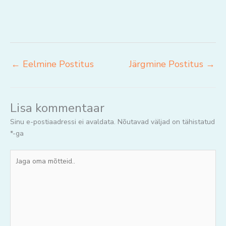
←
Eelmine Postitus
Järgmine Postitus
→
Lisa kommentaar
Sinu e-postiaadressi ei avaldata.
Nõutavad väljad on tähistatud
*
-ga
Jaga
oma
mõtteid..