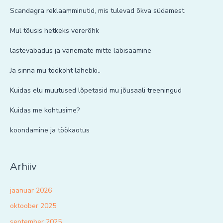
Scandagra reklaamminutid, mis tulevad õkva südamest.
Mul tõusis hetkeks vererõhk
lastevabadus ja vanemate mitte läbisaamine
Ja sinna mu töökoht lähebki..
Kuidas elu muutused lõpetasid mu jõusaali treeningud
Kuidas me kohtusime?
koondamine ja töökaotus
Arhiiv
jaanuar 2026
oktoober 2025
september 2025