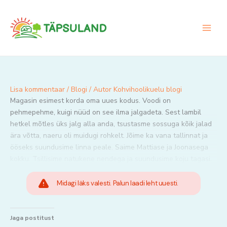
Skip
to
content
Lisa kommentaar
/
Blogi
/ Autor
Kohvihoolikuelu blogi
Magasin esimest korda oma uues kodus. Voodi on
pehmepehme, kuigi nüüd on see ilma jalgadeta. Sest lambil
hetkel mõtles üks jalg alla anda, tsustasme sossuga kõik jalad
ära võtta, naeru oli muidugi rohkelt. Jõime ka vana tallinnat ja
ööseks suundusime linna peale. Saime Mattiase ja Joonasega
kokku. Tsillisime natukene nendega ja suundusime koju tagasi.
Midagi läks valesti. Palun laadi leht uuesti.
Jaga postitust