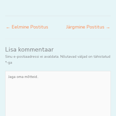
←
Eelmine Postitus
Järgmine Postitus
→
Lisa kommentaar
Sinu e-postiaadressi ei avaldata.
Nõutavad väljad on tähistatud
*
-ga
Jaga
oma
mõtteid..