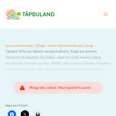
Skip
to
content
Lisa kommentaar
/
Blogi
/ Autor
Kohvihoolikuelu blogi
Tänane õhtu on täiesti vastand eilsele. Kuigi ma tunnen
väsimust nii jalgades kui kätes, olen ma siiski meelestatud
positiivselt. Homme on mul SIISKI selle nädala viimane tööpäev
ning ma olen igati rahul. Beebisossusi on käinud töö juures
hulgim, aitäh teile ! Mis ma küll ilma teieta peale hakkaksin?
Midagi läks valesti. Palun laadi leht uuesti.
Jaga postitust