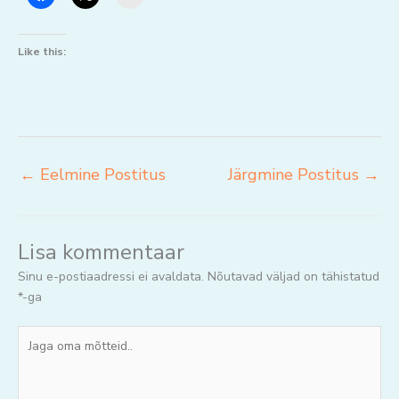
Like this:
←
Eelmine Postitus
Järgmine Postitus
→
Lisa kommentaar
Sinu e-postiaadressi ei avaldata.
Nõutavad väljad on tähistatud
*
-ga
Jaga
oma
mõtteid..