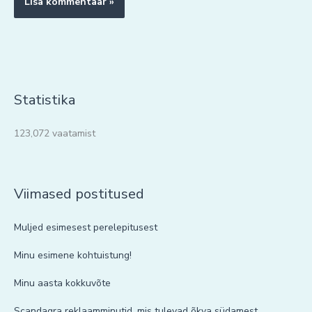
Statistika
123,072 vaatamist
Viimased postitused
Muljed esimesest perelepitusest
Minu esimene kohtuistung!
Minu aasta kokkuvõte
Scandagra reklaamminutid, mis tulevad õkva südamest.