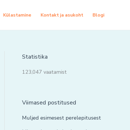
Külastamine
Kontakt ja asukoht
Blogi
Statistika
123,047 vaatamist
Viimased postitused
Muljed esimesest perelepitusest