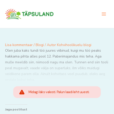
Skip
to
content
Lisa kommentaar
/
Blogi
/ Autor
Kohvihoolikuelu blogi
Olen juba kaks tundi töö juures viibinud, kuigi mu töö peaks
hakkama pihta alles pool 12. Paberimajandus mis teha. Aga
mulle meeldib siin, niimoodi nagu ma olen. Tunnen end siin tooli
peal mugavalt, vaade välja on superluks, ilm võiks muidugi
veidikene parem olla. Ainult kohvitass veel puudub, oleks aeg
endale kohvi teha.
Midagi läks valesti. Palun laadi leht uuesti.
Jaga postitust