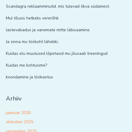
Scandagra reklaamminutid, mis tulevad õkva südamest.
Mul tõusis hetkeks vererõhk
lastevabadus ja vanemate mitte läbisaamine
Ja sinna mu töökoht lähebki..
Kuidas elu muutused lõpetasid mu jõusaali treeningud
Kuidas me kohtusime?
koondamine ja töökaotus
Arhiiv
jaanuar 2026
oktoober 2025
september 2025