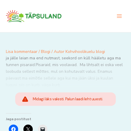
Skip
to
content
Lisa kommentaar
/
Blogi
/ Autor
Kohvihoolikuelu blogi
ja jälle leian ma end nutmast, seekord on küll hääletu aga ma
tunnen pisaraid.Pisaraid, mis voolavad. Ma lihtsalt ei oska veel
loobuda sellest mõttes, mul on kohutavalt valus. Enamus
päevast ma eimõtle sellele aga kui ma jään üksi ja kuulan
lugusi..siis on kurb, väga kurb.
Midagi läks valesti. Palun laadi leht uuesti.
Jaga postitust