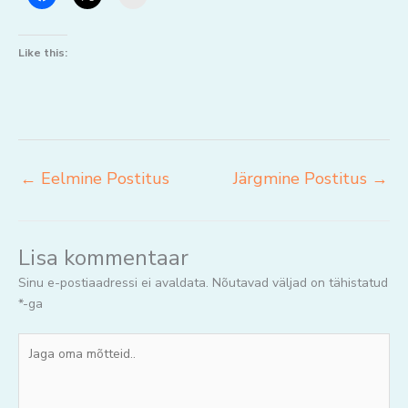
Like this:
←
Eelmine Postitus
Järgmine Postitus
→
Lisa kommentaar
Sinu e-postiaadressi ei avaldata.
Nõutavad väljad on tähistatud
*
-ga
Jaga
oma
mõtteid..