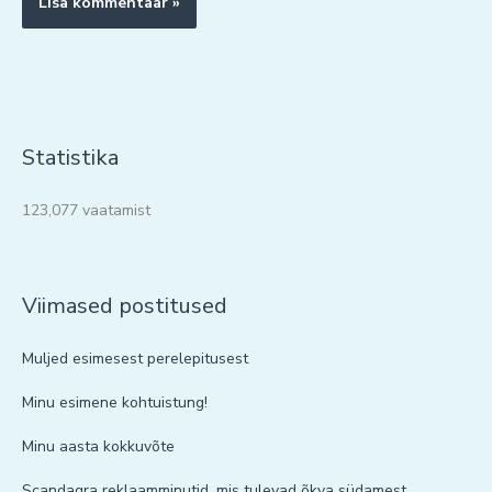
Statistika
123,077 vaatamist
Viimased postitused
Muljed esimesest perelepitusest
Minu esimene kohtuistung!
Minu aasta kokkuvõte
Scandagra reklaamminutid, mis tulevad õkva südamest.