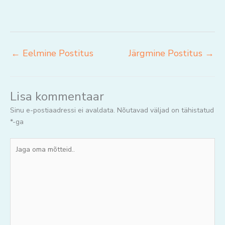
←
Eelmine Postitus
Järgmine Postitus
→
Lisa kommentaar
Sinu e-postiaadressi ei avaldata.
Nõutavad väljad on tähistatud
*
-ga
Jaga
oma
mõtteid..