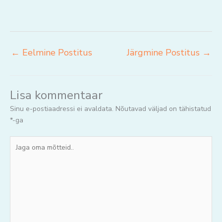
←
Eelmine Postitus
Järgmine Postitus
→
Lisa kommentaar
Sinu e-postiaadressi ei avaldata.
Nõutavad väljad on tähistatud
*
-ga
Jaga
oma
mõtteid..