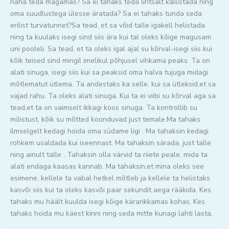
näha teda magamas? Sa ei tahaks teda lihtsalt kallistada ning
oma suudlustega ülesse äratada? Sa ei tahaks tunda seda
erilist turvatunnet?Sa tead, et sa võid talle igakell helistada
ning ta kuulaks isegi sind siis ära kui tal oleks kõige magusam
uni pooleli. Sa tead, et ta oleks igal ajal su kõrval-isegi siis kui
kõik teised sind mingil imelikul põhjusel vihkama peaks. Ta on
alati sinuga, isegi siis kui sa peaksid oma halva tujuga midagi
mõtlematut ütlema. Ta andestaks ka selle, kui sa ütleksid,et sa
vajad rahu. Ta oleks alati sinuga. Kui ta ei viibi su kõrval aga sa
tead,et ta on vaimselt ikkagi koos sinuga. Ta kontrollib su
mõistust, kõik su mõtted koonduvad just temale.Ma tahaks
ilmselgelt kedagi hoida oma südame ligi . Ma tahaksin kedagi
rohkem usaldada kui iseennast. Ma tahaksin särada, just talle
ning ainult talle . Tahaksin olla värvid ta riiete peale, mida ta
alati endaga kaasas kannab. Ma tahaksin,et mina oleks see
esimene, kellele ta vabal hetkel mõtleb ja kellele ta helistaks
kasvõi siis kui ta oleks kasvõi paar sekundit aega rääkida. Kes
tahaks mu häält kuulda isegi kõige kärarikkamas kohas. Kes
tahaks hoida mu käest kinni ning seda mitte kunagi lahti lasta.