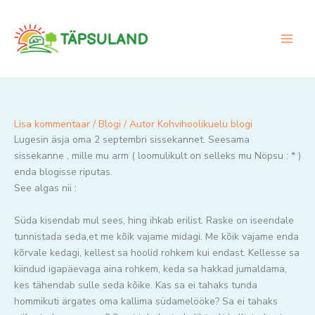
Skip
to
content
Lisa kommentaar
/
Blogi
/ Autor
Kohvihoolikuelu blogi
Lugesin äsja oma 2 septembri sissekannet. Seesama
sissekanne , mille mu arm ( loomulikult on selleks mu Nöpsu : * )
enda blogisse riputas.
See algas nii :
Süda kisendab mul sees, hing ihkab erilist. Raske on iseendale
tunnistada seda,et me kõik vajame midagi. Me kõik vajame enda
kõrvale kedagi, kellest sa hoolid rohkem kui endast. Kellesse sa
kiindud igapäevaga aina rohkem, keda sa hakkad jumaldama,
kes tähendab sulle seda kõike. Kas sa ei tahaks tunda
hommikuti ärgates oma kallima südamelööke? Sa ei tahaks