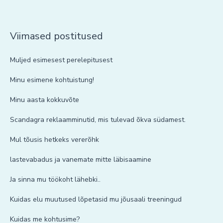
Viimased postitused
Muljed esimesest perelepitusest
Minu esimene kohtuistung!
Minu aasta kokkuvõte
Scandagra reklaamminutid, mis tulevad õkva südamest.
Mul tõusis hetkeks vererõhk
lastevabadus ja vanemate mitte läbisaamine
Ja sinna mu töökoht lähebki..
Kuidas elu muutused lõpetasid mu jõusaali treeningud
Kuidas me kohtusime?