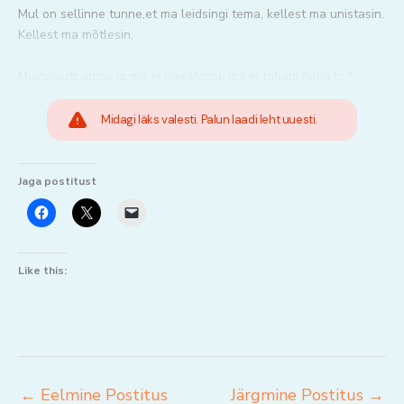
Mul on sellinne tunne,et ma leidsingi tema, kellest ma unistasin.
Kellest ma mõtlesin.
Muinasjutt algas ja ma ei näe lõppu, ma ei tahagi näha ! : *
Midagi läks valesti. Palun laadi leht uuesti.
Jaga postitust
Like this:
←
Eelmine Postitus
Järgmine Postitus
→