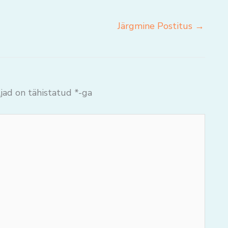
Järgmine Postitus
→
jad on tähistatud
*
-ga