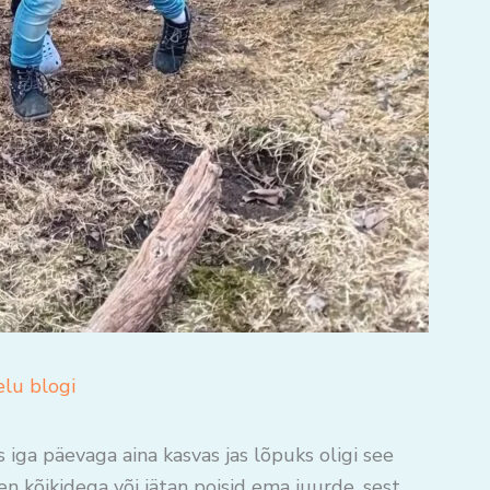
elu blogi
 iga päevaga aina kasvas jas lõpuks oligi see
en kõikidega või jätan poisid ema juurde, sest