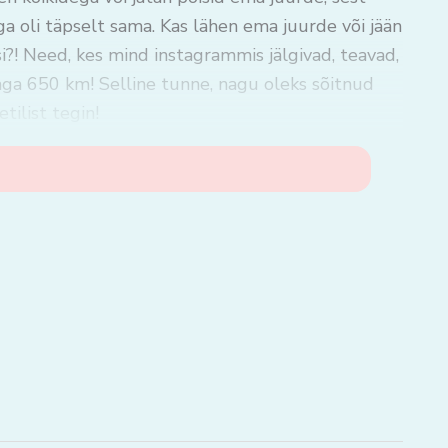
ga oli täpselt sama. Kas lähen ema juurde või jään
i?! Need, kes mind instagrammis jälgivad, teavad,
vaga 650 km! Selline tunne, nagu oleks sõitnud
tilist tegin!