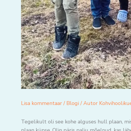
Lisa kommentaar
/
Blogi
/ Autor
Kohvihooliku
Tegelikult oli see kohe alguses hull plaan, mis
plaan küpse. Olin päris palju mõelnud, kas läh