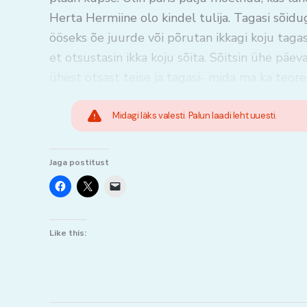
Herta Hermiine olo kindel tulija. Tagasi sõidu
ööseks õe juurde või põrutan ikkagi koju tagas
et otsustasin ikka koju sõita. Sõitsin ühe päe
ühest otsast teise ja tagasi- mida ma ka teoree
Midagi läks valesti. Palun laadi leht uuesti.
Jaga postitust
Like this: