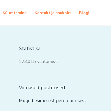
Külastamine
Kontakt ja asukoht
Blogi
Statistika
123,015 vaatamist
Viimased postitused
Muljed esimesest perelepitusest