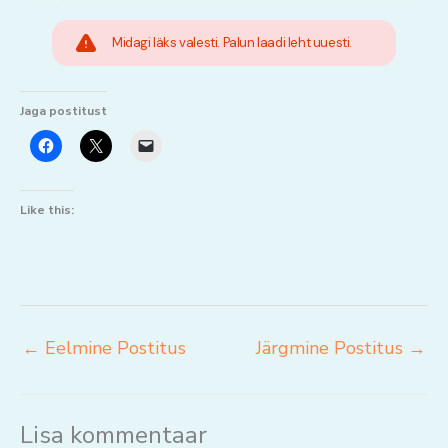
Midagi läks valesti. Palun laadi leht uuesti.
Jaga postitust
Like this:
←
Eelmine Postitus
Järgmine Postitus
→
Lisa kommentaar