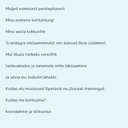
Muljed esimesest perelepitusest
Minu esimene kohtuistung!
Minu aasta kokkuvõte
Scandagra reklaamminutid, mis tulevad õkva südamest.
Mul tõusis hetkeks vererõhk
lastevabadus ja vanemate mitte läbisaamine
Ja sinna mu töökoht lähebki..
Kuidas elu muutused lõpetasid mu jõusaali treeningud
Kuidas me kohtusime?
koondamine ja töökaotus