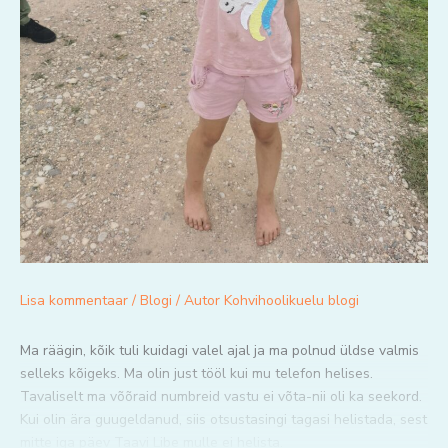
Lisa kommentaar
/
Blogi
/ Autor
Kohvihoolikuelu blogi
Ma räägin, kõik tuli kuidagi valel ajal ja ma polnud üldse valmis
selleks kõigeks. Ma olin just tööl kui mu telefon helises.
Tavaliselt ma võõraid numbreid vastu ei võta-nii oli ka seekord.
Kui olin ära guugeldanud, siis otsustasingi tagasi helistada, sest
mitte iga päev Taavi Libe mulle ei helista.