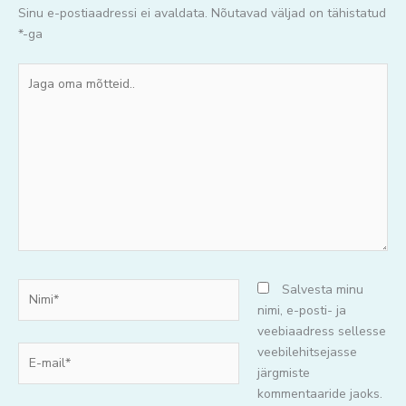
Sinu e-postiaadressi ei avaldata.
Nõutavad väljad on tähistatud
*
-ga
Jaga
oma
mõtteid..
Nimi*
Salvesta minu
nimi, e-posti- ja
veebiaadress sellesse
E-
veebilehitsejasse
mail*
järgmiste
kommentaaride jaoks.