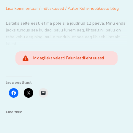
Lisa kommentaar
/
mõtisklused
/ Autor
Kohvihoolikuelu blogi
Esiteks selle eest, et ma pole siia jõudnud 12 päeva. Minu enda
jaoks tundus see kuidagi palju lühem aeg, lihtsalt nii palju on
teha kohu aeg ning mulle tundub, et see aeg libiseb lihtsalt
käest.
Midagi läks valesti. Palun laadi leht uuesti.
Jaga postitust
Like this: