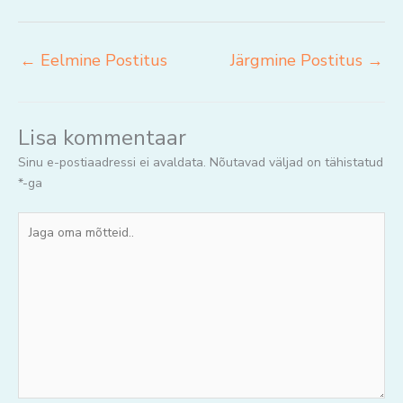
←
Eelmine Postitus
Järgmine Postitus
→
Lisa kommentaar
Sinu e-postiaadressi ei avaldata.
Nõutavad väljad on tähistatud
*
-ga
Jaga
oma
mõtteid..