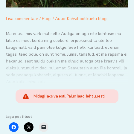
Lisa kommentaar
/
Blogi
/ Autor
Kohvihoolikuelu blogi
Ma ei tea, mis värk mul selle Audiga on aga eile kohtusin ma
kitse esimest korda ning seekord, ei jooksnud ta üle tee
kaugemalt, vaid pani otse külge. See hetk, kui tead, et enam
tagasi teed pole, on suht nõme. Jumal tänatud, et ma rapsima ei
hakanud, sest muidu oleksin ma olnud autoga otse kraavis või
oleks juhtunud midagi hullemat. Saavutasin auto üle kontrolli ja
seda peaaegu koheselt, alguses oli tunne, et lähebki lappama.
Auto katki, mina katki..
Midagi läks valesti. Palun laadi leht uuesti.
Jaga postitust