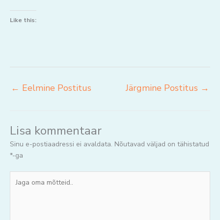
Like this:
←
Eelmine Postitus
Järgmine Postitus
→
Lisa kommentaar
Sinu e-postiaadressi ei avaldata.
Nõutavad väljad on tähistatud
*
-ga
Jaga
oma
mõtteid..