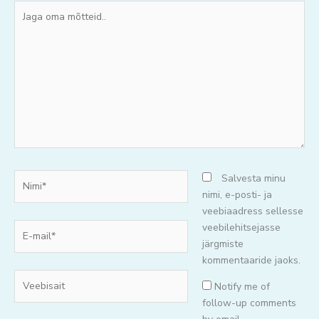
Jaga
oma
mõtteid..
Nimi*
Salvesta minu
nimi, e-posti- ja
veebiaadress sellesse
E-
veebilehitsejasse
mail*
järgmiste
kommentaaride jaoks.
Veebisait
Notify me of
follow-up comments