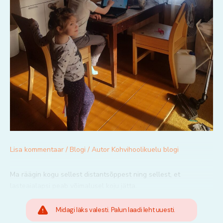
Lisa kommentaar
/
Blogi
/ Autor
Kohvihoolikuelu blogi
Ma räägin kogu sellest distantsõppest ning sellest, et
lasteaialapsi peab võimalusel koju jätta.
Midagi läks valesti. Palun laadi leht uuesti.