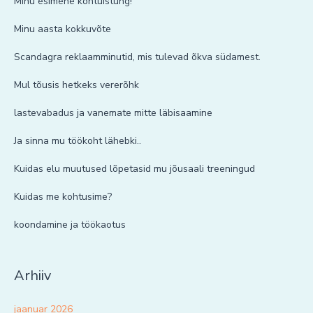
Minu esimene kohtuistung!
Minu aasta kokkuvõte
Scandagra reklaamminutid, mis tulevad õkva südamest.
Mul tõusis hetkeks vererõhk
lastevabadus ja vanemate mitte läbisaamine
Ja sinna mu töökoht lähebki..
Kuidas elu muutused lõpetasid mu jõusaali treeningud
Kuidas me kohtusime?
koondamine ja töökaotus
Arhiiv
jaanuar 2026