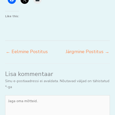
Like this:
←
Eelmine Postitus
Järgmine Postitus
→
Lisa kommentaar
Sinu e-postiaadressi ei avaldata.
Nõutavad väljad on tähistatud
*
-ga
Jaga
oma
mõtteid..