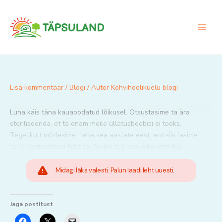
Skip
to
content
Lisa kommentaar
/
Blogi
/ Autor
Kohvihoolikuelu blogi
Luna käis täna kauaoodatud lõikusel. Otsustasime ta ära
steriliseerida, et ta enam meile üllatusbeebisi ei tooks.
Tegelikult mõtlesime teha sea aastate eest, ent siis lasime
talle hormoonravi teha ja lõpuks tegi aeg ikka oma töö.
Midagi läks valesti. Palun laadi leht uuesti.
Jaga postitust