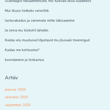
Scandagra reklaamminutid, mis tulevad õkva südamest.
Mul tõusis hetkeks vererõhk
lastevabadus ja vanemate mitte läbisaamine
Ja sinna mu töökoht lähebki..
Kuidas elu muutused lõpetasid mu jõusaali treeningud
Kuidas me kohtusime?
koondamine ja töökaotus
Arhiiv
jaanuar 2026
oktoober 2025
september 2025