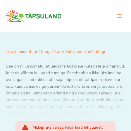
Skip
to
content
Lisa kommentaar
/
Blogi
/ Autor
Kohvihoolikuelu blogi
See on nii uskumatu, et leidsime kõikidele kutsikatele omanikud.
Ja seda vähem kui paari tunniga. Facebook on ikka üks imeline
asi. Jagamisi oli tublisti üle saja, lõpuks oli tahtjaid rohkem kui
kutsikaid. Ja mis kõige parem? Ainult üks broneerija loobus, ent
õnneks oli mul mitu varuvarianti ning üsna kiiresti saimegi uue
jaatava vastuse. Nüüdseks on jäänud Nora Ja Nupsik. Nupsik on
minu hoolealune, senikaua kuni omanikul on võimalik järgi tulla.
Pole hullu, nad on mitu päeva õues müranud.
Midagi läks valesti. Palun laadi leht uuesti.