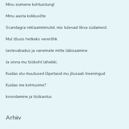
Minu esimene kohtuistung!
Minu aasta kokkuvõte
Scandagra reklaamminutid, mis tulevad õkva südamest.
Mul tõusis hetkeks vererõhk
lastevabadus ja vanemate mitte läbisaamine
Ja sinna mu töökoht lähebki..
Kuidas elu muutused lõpetasid mu jõusaali treeningud
Kuidas me kohtusime?
koondamine ja töökaotus
Arhiiv