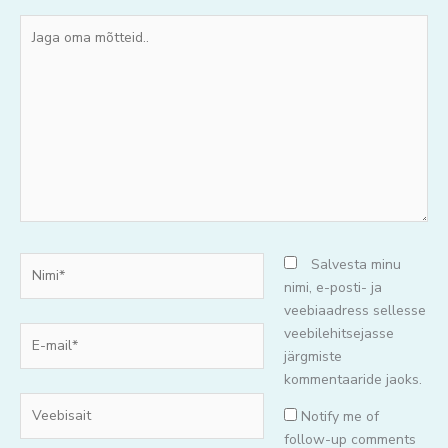
Jaga
oma
mõtteid..
Nimi*
Salvesta minu
nimi, e-posti- ja
veebiaadress sellesse
E-
veebilehitsejasse
mail*
järgmiste
kommentaaride jaoks.
Veebisait
Notify me of
follow-up comments