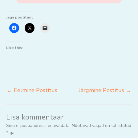
Jaga postitust
Like this:
←
Eelmine Postitus
Järgmine Postitus
→
Lisa kommentaar
Sinu e-postiaadressi ei avaldata.
Nõutavad väljad on tähistatud
*
-ga