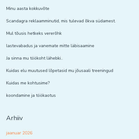
Minu aasta kokkuvõte
Scandagra reklaamminutid, mis tulevad õkva südamest.
Mul tõusis hetkeks vererõhk
lastevabadus ja vanemate mitte läbisaamine
Ja sinna mu töökoht lähebki..
Kuidas elu muutused lõpetasid mu jõusaali treeningud
Kuidas me kohtusime?
koondamine ja töökaotus
Arhiiv
jaanuar 2026