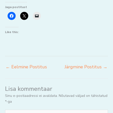
Jaga postitust
Like this:
←
Eelmine Postitus
Järgmine Postitus
→
Lisa kommentaar
Sinu e-postiaadressi ei avaldata.
Nõutavad väljad on tähistatud
*
-ga
Jaga