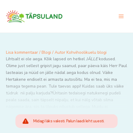
Skip
to
content
Lisa kommentaar
/
Blogi
/ Autor
Kohvihoolikuelu blogi
Lihtsalt ei ole aega. Kõik lapsed on hetkel
JÄLLE
kodused.
Olime just sellest gripist jagu saanud, paar päeva käis Herr Paul
lasteaias ja nüüd on jälle nädal aega kodus olnud. Väike
Hertakene endiselt ei armasta autosõitu. Ma ei tea, mis ma
temaga tegema pean. Tule taevas appi! Kuidas saab üks väike
tüdruk nii palju karjuda?!Üritasin tedaisegi natukenegi pudeli
peale saada, sain täpselt niipalju, et kui nälg võtab silma
nägemise ära, siis ta lõpuks nõustub sellega. Muidu ei.
Midagi läks valesti. Palun laadi leht uuesti.