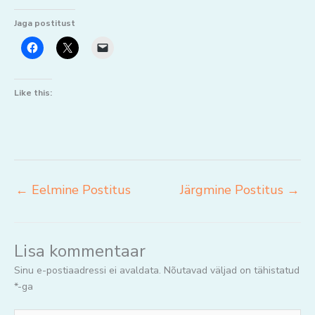
Jaga postitust
Like this:
←
Eelmine Postitus
Järgmine Postitus
→
Lisa kommentaar
Sinu e-postiaadressi ei avaldata.
Nõutavad väljad on tähistatud
*
-ga