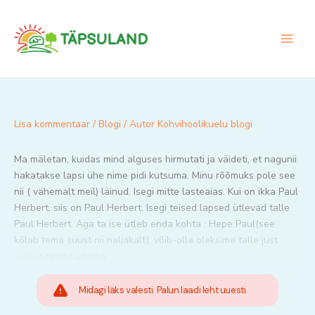
Skip
to
content
Lisa kommentaar
/
Blogi
/ Autor
Kohvihoolikuelu blogi
Ma mäletan, kuidas mind alguses hirmutati ja väideti, et nagunii
hakatakse lapsi ühe nime pidi kutsuma. Minu rõõmuks pole see
nii ( vähemalt meil) läinud. Isegi mitte lasteaias. Kui on ikka Paul
Herbert, siis on Paul Herbert. Isegi teised lapsed ütlevad talle
Paul Herbert. Aga ta ise ütleb enda kohta : Hepe Paul(see
kõlab tema suust nii naljakalt), võib-olla oleksime talle just
sellise nime panema
Midagi läks valesti. Palun laadi leht uuesti.