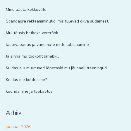
Minu aasta kokkuvõte
Scandagra reklaamminutid, mis tulevad õkva südamest.
Mul tõusis hetkeks vererõhk
lastevabadus ja vanemate mitte läbisaamine
Ja sinna mu töökoht lähebki..
Kuidas elu muutused lõpetasid mu jõusaali treeningud
Kuidas me kohtusime?
koondamine ja töökaotus
Arhiiv
jaanuar 2026