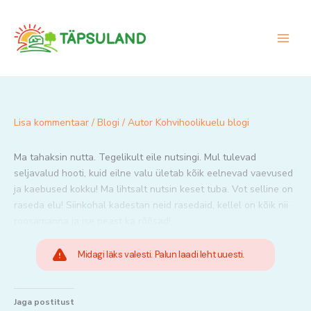
Skip
to
content
Lisa kommentaar
/
Blogi
/ Autor
Kohvihoolikuelu blogi
Ma tahaksin nutta. Tegelikult eile nutsingi. Mul tulevad
seljavalud hooti, kuid eilne valu ületab kõik eelnevad vaevused
ja kaebused kokku! Ma lihtsalt nutsin keset tuba. Vot selline on
raseda elu! Siinkohal kadestan neid rasedaid, kellel on kõik nii
roosamanna ja ise peast ka rõõsad!
Midagi läks valesti. Palun laadi leht uuesti.
Jaga postitust