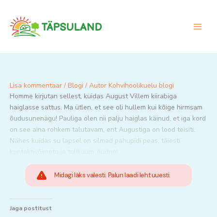
Skip
to
content
Lisa kommentaar
/
Blogi
/ Autor
Kohvihoolikuelu blogi
Homme kirjutan sellest, kuidas August Villem kiirabiga
haiglasse sattus. Ma ütlen, et see oli hullem kui kõige hirmsam
õudusunenägu! Pauliga olen nii palju haiglas käinud, et iga kord
on see aina rohkem talutavam, ent Augustiga on lood teisiti.
Nähes kuidas su lapsel on silmad pahupidi peas, täiesti
kontaktivõimetu ja tulikuum..õudne!
Midagi läks valesti. Palun laadi leht uuesti.
Jaga postitust