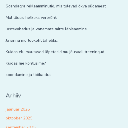
Scandagra reklaamminutid, mis tulevad õkva südamest.
Mul tõusis hetkeks vererõhk
lastevabadus ja vanemate mitte läbisaamine
Ja sinna mu töökoht lähebki..
Kuidas elu muutused lõpetasid mu jõusaali treeningud
Kuidas me kohtusime?
koondamine ja töökaotus
Arhiiv
jaanuar 2026
oktoober 2025
september 2025