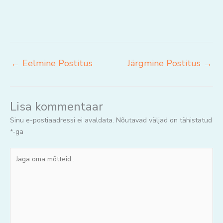
←
Eelmine Postitus
Järgmine Postitus
→
Lisa kommentaar
Sinu e-postiaadressi ei avaldata.
Nõutavad väljad on tähistatud
*
-ga
Jaga
oma
mõtteid..