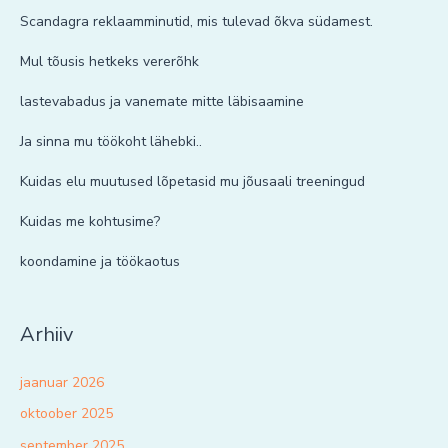
Scandagra reklaamminutid, mis tulevad õkva südamest.
Mul tõusis hetkeks vererõhk
lastevabadus ja vanemate mitte läbisaamine
Ja sinna mu töökoht lähebki..
Kuidas elu muutused lõpetasid mu jõusaali treeningud
Kuidas me kohtusime?
koondamine ja töökaotus
Arhiiv
jaanuar 2026
oktoober 2025
september 2025