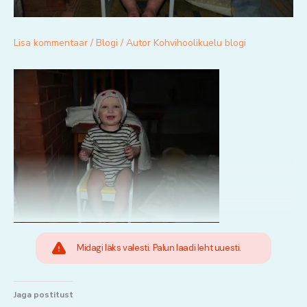
Lisa kommentaar
/
Blogi
/ Autor
Kohvihoolikuelu blogi
Midagi läks valesti. Palun laadi leht uuesti.
Jaga postitust