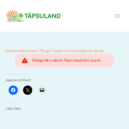
Skip
to
content
Lisa kommentaar
/
Blogi
/ Autor
Kohvihoolikuelu blogi
Midagi läks valesti. Palun laadi leht uuesti.
Jaga postitust
Like this: