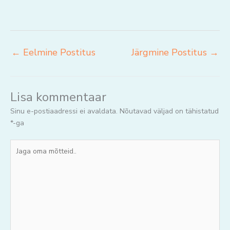
←
Eelmine Postitus
Järgmine Postitus
→
Lisa kommentaar
Sinu e-postiaadressi ei avaldata.
Nõutavad väljad on tähistatud
*
-ga
Jaga
oma
mõtteid..