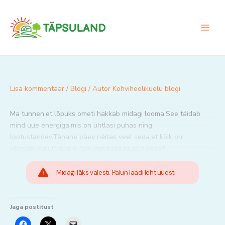
Skip
to
content
Lisa kommentaar
/
Blogi
/ Autor
Kohvihoolikuelu blogi
Ma tunnen,et lõpuks ometi hakkab midagi looma.See täidab
mind uue energiga,mis on ühtlasi puhas ning
lootustandev.Tänane päev näitas veel seda,et kõik on
võimalik.Ainult alla ei tohi vanduda.Julgelt edasi!
Midagi läks valesti. Palun laadi leht uuesti.
Jaga postitust