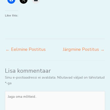
Like this:
←
Eelmine Postitus
Järgmine Postitus
→
Lisa kommentaar
Sinu e-postiaadressi ei avaldata.
Nõutavad väljad on tähistatud
*
-ga
Jaga
oma
mõtteid..