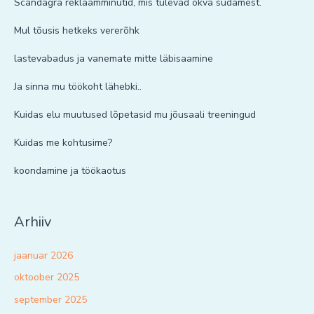
Scandagra reklaamminutid, mis tulevad õkva südamest.
Mul tõusis hetkeks vererõhk
lastevabadus ja vanemate mitte läbisaamine
Ja sinna mu töökoht lähebki..
Kuidas elu muutused lõpetasid mu jõusaali treeningud
Kuidas me kohtusime?
koondamine ja töökaotus
Arhiiv
jaanuar 2026
oktoober 2025
september 2025