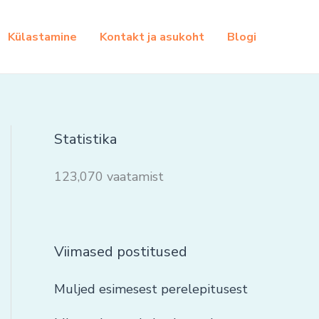
Külastamine
Kontakt ja asukoht
Blogi
Statistika
123,070 vaatamist
Viimased postitused
Muljed esimesest perelepitusest