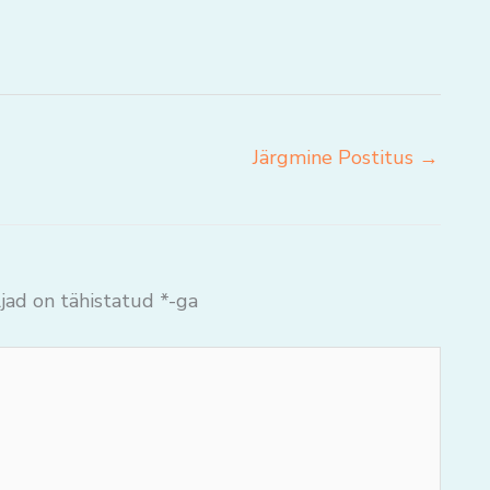
Järgmine Postitus
→
jad on tähistatud
*
-ga