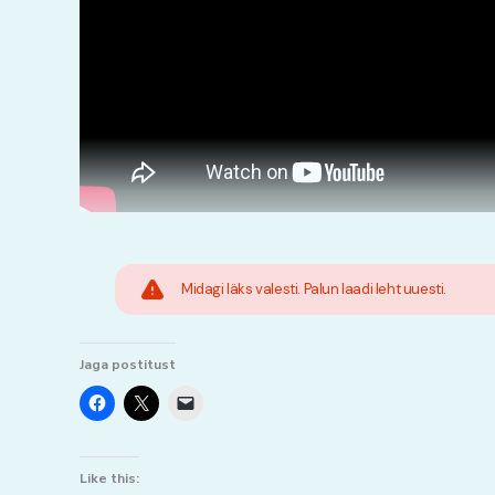
Midagi läks valesti. Palun laadi leht uuesti.
Jaga postitust
Like this: