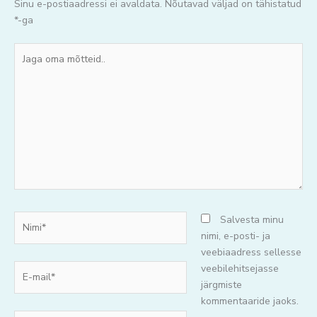
Sinu e-postiaadressi ei avaldata.
Nõutavad väljad on tähistatud
*
-ga
Jaga
oma
mõtteid..
Nimi*
Salvesta minu
nimi, e-posti- ja
veebiaadress sellesse
E-
veebilehitsejasse
mail*
järgmiste
kommentaaride jaoks.