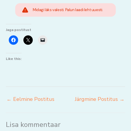
Midagi läks valesti. Palun laadi leht uuesti.
Jaga postitust
Like this:
←
Eelmine Postitus
Järgmine Postitus
→
Lisa kommentaar