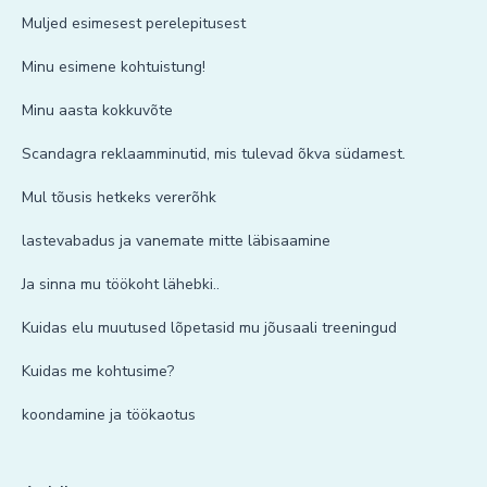
Muljed esimesest perelepitusest
Minu esimene kohtuistung!
Minu aasta kokkuvõte
Scandagra reklaamminutid, mis tulevad õkva südamest.
Mul tõusis hetkeks vererõhk
lastevabadus ja vanemate mitte läbisaamine
Ja sinna mu töökoht lähebki..
Kuidas elu muutused lõpetasid mu jõusaali treeningud
Kuidas me kohtusime?
koondamine ja töökaotus