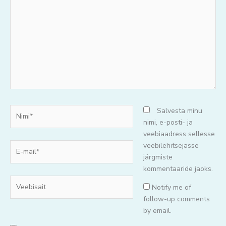
oma
mõtteid..
Nimi*
Salvesta minu
nimi, e-posti- ja
veebiaadress sellesse
E-
veebilehitsejasse
mail*
järgmiste
kommentaaride jaoks.
Veebisait
Notify me of
follow-up comments
by email.