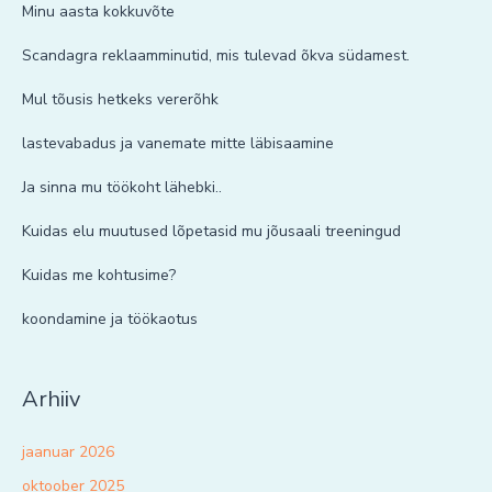
Minu aasta kokkuvõte
Scandagra reklaamminutid, mis tulevad õkva südamest.
Mul tõusis hetkeks vererõhk
lastevabadus ja vanemate mitte läbisaamine
Ja sinna mu töökoht lähebki..
Kuidas elu muutused lõpetasid mu jõusaali treeningud
Kuidas me kohtusime?
koondamine ja töökaotus
Arhiiv
jaanuar 2026
oktoober 2025