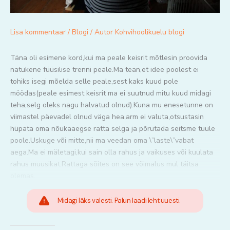
Lisa kommentaar
/
Blogi
/ Autor
Kohvihoolikuelu blogi
Täna oli esimene kord,kui ma peale keisrit mõtlesin proovida
natukene füüsilise trenni peale.Ma tean,et idee poolest ei
tohiks isegi mõelda selle peale,sest kaks kuud pole
möödas(peale esimest keisrit ma ei suutnud mitu kuud midagi
teha,selg oleks nagu halvatud olnud).Kuna mu enesetunne on
viimastel päevadel olnud väga hea,arm ei valuta,otsustasin
hüpata oma nõukaaegse ratta selga ja põrutada seitsme tuule
poole.Uskuge või mitte,nii ma veedan oma \”laste\”vabat
aega.Ma ei mäletagi,kui sain olla rahus ja vaikuses või kuulata
rahus muusikat.Rattaga sõites on see võimalus mul täitsa
olemas.
Midagi läks valesti. Palun laadi leht uuesti.