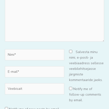
mõtteid..
Nimi*
Salvesta minu
nimi, e-posti- ja
veebiaadress sellesse
E-
veebilehitsejasse
mail*
järgmiste
kommentaaride jaoks.
Veebisait
Notify me of
follow-up comments
by email.