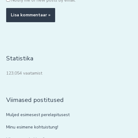
Notify me of new posts by email.
Statistika
123,054 vaatamist
Viimased postitused
Muljed esimesest perelepitusest
Minu esimene kohtuistung!