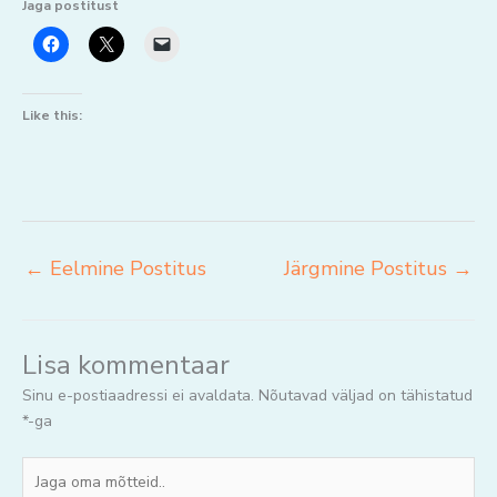
Jaga postitust
Like this:
←
Eelmine Postitus
Järgmine Postitus
→
Lisa kommentaar
Sinu e-postiaadressi ei avaldata.
Nõutavad väljad on tähistatud
*
-ga
Jaga
oma