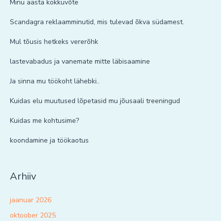
Minu aasta kokkuvõte
Scandagra reklaamminutid, mis tulevad õkva südamest.
Mul tõusis hetkeks vererõhk
lastevabadus ja vanemate mitte läbisaamine
Ja sinna mu töökoht lähebki..
Kuidas elu muutused lõpetasid mu jõusaali treeningud
Kuidas me kohtusime?
koondamine ja töökaotus
Arhiiv
jaanuar 2026
oktoober 2025