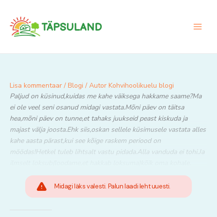
Skip
to
content
Lisa kommentaar
/
Blogi
/ Autor
Kohvihoolikuelu blogi
Paljud on küsinud,kuidas me kahe väiksega hakkame saame?Ma
ei ole veel seni osanud midagi vastata.Mõni päev on täitsa
hea,mõni päev on tunne,et tahaks juukseid peast kiskuda ja
majast välja joosta.Ehk siis,oskan sellele küsimusele vastata alles
kahe aasta pärast,kui see kõige raskem periood on
möödas!Hetkel tuleb lihtsalt vastu pidada.Alla vanduda ei tohi.Ja
ilmselt loksub(loodame,et hakkab loksuma)kõik oma kohale.
Midagi läks valesti. Palun laadi leht uuesti.