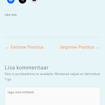
Like this:
←
Eelmine Postitus
Järgmine Postitus
→
Lisa kommentaar
Sinu e-postiaadressi ei avaldata.
Nõutavad väljad on tähistatud
*
-ga
Jaga
oma
mõtteid..