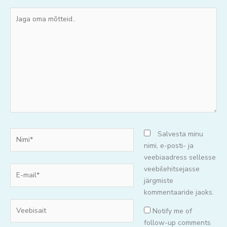
Jaga
oma
mõtteid..
Nimi*
Salvesta minu
nimi, e-posti- ja
veebiaadress sellesse
E-
veebilehitsejasse
mail*
järgmiste
kommentaaride jaoks.
Veebisait
Notify me of
follow-up comments