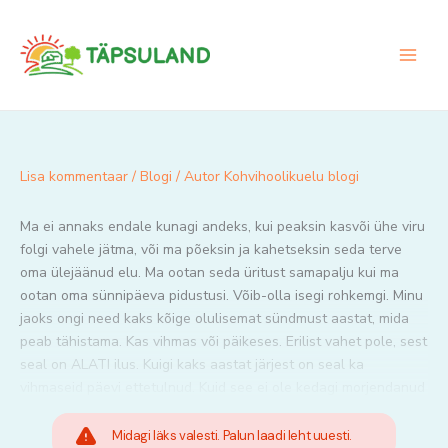
Skip
to
content
Lisa kommentaar
/
Blogi
/ Autor
Kohvihoolikuelu blogi
Ma ei annaks endale kunagi andeks, kui peaksin kasvõi ühe viru
folgi vahele jätma, või ma põeksin ja kahetseksin seda terve
oma ülejäänud elu. Ma ootan seda üritust samapalju kui ma
ootan oma sünnipäeva pidustusi. Võib-olla isegi rohkemgi. Minu
jaoks ongi need kaks kõige olulisemat sündmust aastat, mida
peab tähistama. Kas vihmas või päikeses. Erilist vahet pole, sest
seal on ALATI ilus. Kuigi kaks aastat järjest on seal ka
vihmaseid päevi ettetulnud. Kuid see ei ole kedagi morjendanud
Midagi läks valesti. Palun laadi leht uuesti.