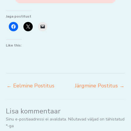
Jaga postitust
Like this:
←
Eelmine Postitus
Järgmine Postitus
→
Lisa kommentaar
Sinu e-postiaadressi ei avaldata.
Nõutavad väljad on tähistatud
*
-ga