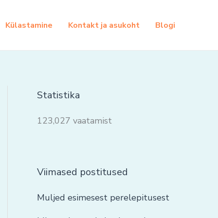
Külastamine
Kontakt ja asukoht
Blogi
Statistika
123,027 vaatamist
Viimased postitused
Muljed esimesest perelepitusest