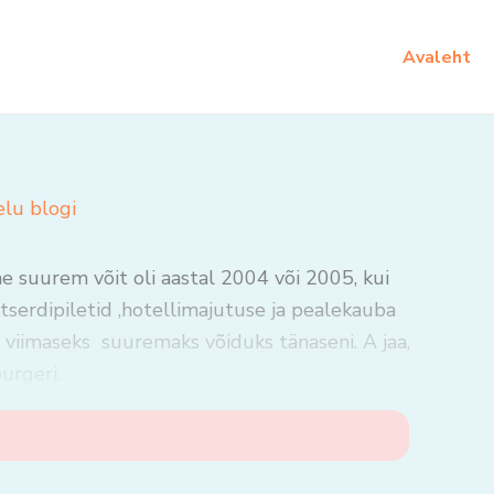
Avaleht
elu blogi
 suurem võit oli aastal 2004 või 2005, kui
tserdipiletid ,hotellimajutuse ja pealekauba
 viimaseks suuremaks võiduks tänaseni. A jaa,
urgeri.