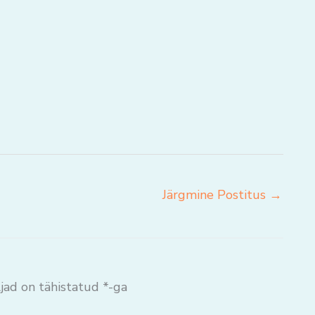
Järgmine Postitus
→
jad on tähistatud
*
-ga