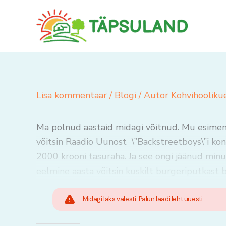
Skip
to
content
Lisa kommentaar
/
Blogi
/ Autor
Kohvihooliku
Ma polnud aastaid midagi võitnud. Mu esimene
võitsin Raadio Uunost \”Backstreetboys\”i kon
2000 krooni tasuraha. Ja see ongi jäänud minu
eelmine aasta võitsin kuskilt burgeriputkast b
Midagi läks valesti. Palun laadi leht uuesti.