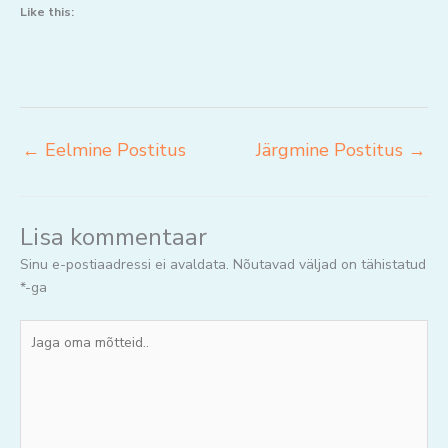
Like this:
←
Eelmine Postitus
Järgmine Postitus
→
Lisa kommentaar
Sinu e-postiaadressi ei avaldata.
Nõutavad väljad on tähistatud
*
-ga
Jaga
oma
mõtteid..