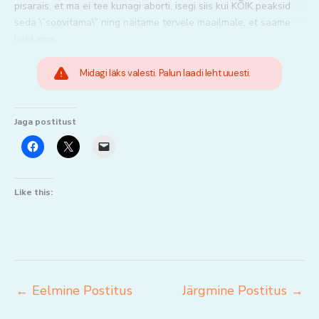
pisarais, et ma ei tee kunagi aborti, isegi siis kui KÕIK peaksid
seda \”soovitama\” ning näitame tervele maailmale, et saame
hakkama.
Midagi läks valesti. Palun laadi leht uuesti.
Jaga postitust
Like this:
←
Eelmine Postitus
Järgmine Postitus
→