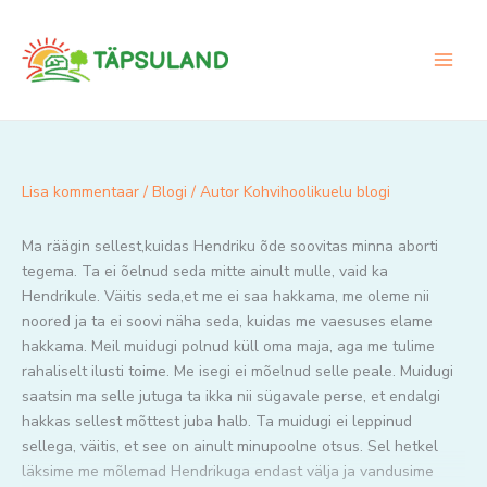
Skip
to
content
Lisa kommentaar
/
Blogi
/ Autor
Kohvihoolikuelu blogi
Ma räägin sellest,kuidas Hendriku õde soovitas minna aborti
tegema. Ta ei õelnud seda mitte ainult mulle, vaid ka
Hendrikule. Väitis seda,et me ei saa hakkama, me oleme nii
noored ja ta ei soovi näha seda, kuidas me vaesuses elame
hakkama. Meil muidugi polnud küll oma maja, aga me tulime
rahaliselt ilusti toime. Me isegi ei mõelnud selle peale. Muidugi
saatsin ma selle jutuga ta ikka nii sügavale perse, et endalgi
hakkas sellest mõttest juba halb. Ta muidugi ei leppinud
sellega, väitis, et see on ainult minupoolne otsus. Sel hetkel
läksime me mõlemad Hendrikuga endast välja ja vandusime