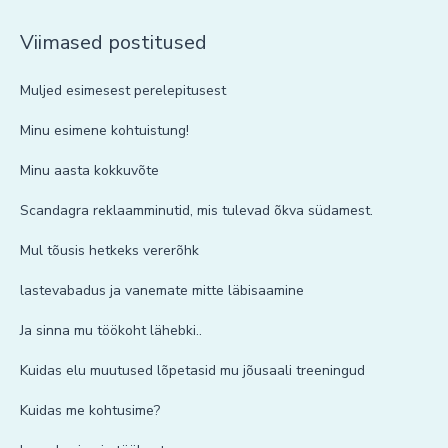
Viimased postitused
Muljed esimesest perelepitusest
Minu esimene kohtuistung!
Minu aasta kokkuvõte
Scandagra reklaamminutid, mis tulevad õkva südamest.
Mul tõusis hetkeks vererõhk
lastevabadus ja vanemate mitte läbisaamine
Ja sinna mu töökoht lähebki..
Kuidas elu muutused lõpetasid mu jõusaali treeningud
Kuidas me kohtusime?