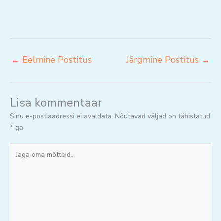
←
Eelmine Postitus
Järgmine Postitus
→
Lisa kommentaar
Sinu e-postiaadressi ei avaldata.
Nõutavad väljad on tähistatud
*
-ga
Jaga
oma
mõtteid..