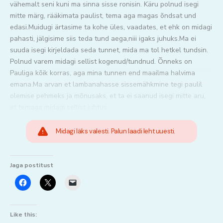
vähemalt seni kuni ma sinna sisse ronisin. Käru polnud isegi
mitte märg, rääkimata paulist, tema aga magas õndsat und
edasi.Muidugi ärtasime ta kohe üles, vaadates, et ehk on midagi
pahasti, jälgisime siis teda tund aega,niii igaks juhuks.Ma ei
suuda isegi kirjeldada seda tunnet, mida ma tol hetkel tundsin.
Polnud varem midagi sellist kogenud/tundnud. Õnneks on
Pauliga kõik korras, aga mina tunnen end maailma halvima
emana.Ma arvan et lambanahasse sissemähkmine tegi paulil
olemise pehmeks ja mõnusaks, et ta ei saanud isegi mitte aru,
et temaga midagi sellist juhtus.
Midagi läks valesti. Palun laadi leht uuesti.
Jaga postitust
Like this: