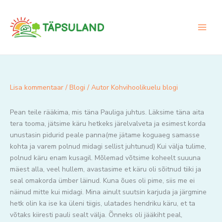
Skip
to
content
Lisa kommentaar
/
Blogi
/ Autor
Kohvihoolikuelu blogi
Pean teile rääkima, mis täna Pauliga juhtus. Läksime täna aita
tera tooma, jätsime käru hetkeks järelvalveta ja esimest korda
unustasin pidurid peale panna(me jätame koguaeg samasse
kohta ja varem polnud midagi sellist juhtunud) Kui välja tulime,
polnud käru enam kusagil. Mõlemad võtsime koheelt suuuna
mäest alla, veel hullem, avastasime et käru oli sõitnud tiiki ja
seal omakorda ümber läinud. Kuna õues oli pime, siis me ei
näinud mitte kui midagi. Mina ainult suutsin karjuda ja järgmine
hetk olin ka ise ka üleni tiigis, ulatades hendriku käru, et ta
võtaks kiiresti pauli sealt välja. Õnneks oli jääkiht peal,