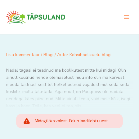
Skip
to
content
Lisa kommentaar
/
Blogi
/ Autor
Kohvihoolikuelu blogi
Nädal tagasi ei teadnud ma koolikutest mitte kui midagi. Olin
ainult kuulnud nende olemasolust, muu info olin ma kõrvust
mööda lastnud, sest tol hetkel polnud vajadust mul seda seda
kuskile mällu talletada. Aga nüüd, on Paulpoiss üle nädala
nendega käes piinelnud. Mitte ainult tema, vaid meie kõik, isegi
kass ja koer. Teile, kes veel ei tea, siis ;
Midagi läks valesti. Palun laadi leht uuesti.