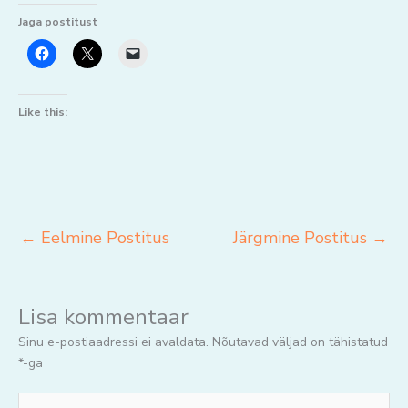
Jaga postitust
Like this:
←
Eelmine Postitus
Järgmine Postitus
→
Lisa kommentaar
Sinu e-postiaadressi ei avaldata.
Nõutavad väljad on tähistatud
*
-ga
Jaga