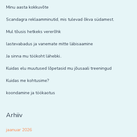
Minu aasta kokkuvõte
Scandagra reklaamminutid, mis tulevad õkva südamest.
Mul tõusis hetkeks vererõhk
lastevabadus ja vanemate mitte läbisaamine
Ja sinna mu töökoht lähebki..
Kuidas elu muutused lõpetasid mu jõusaali treeningud
Kuidas me kohtusime?
koondamine ja töökaotus
Arhiiv
jaanuar 2026