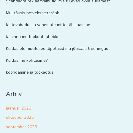
Scandagra reklaamminutid, mis tulevad õkva südamest.
Mul tõusis hetkeks vererõhk
lastevabadus ja vanemate mitte läbisaamine
Ja sinna mu töökoht lähebki..
Kuidas elu muutused lõpetasid mu jõusaali treeningud
Kuidas me kohtusime?
koondamine ja töökaotus
Arhiiv
jaanuar 2026
oktoober 2025
september 2025