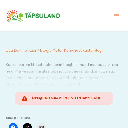
Skip
to
content
Lisa kommentaar
/
Blogi
/ Autor
Kohvihoolikuelu blogi
Kui ma varem lihtsalt jälestasin haiglaid, nüüd ma lausa vihkan
neid, Ma veetsin haiglas täpselt viis päeva, tundus küll nagu
see oleks olnud terve igavik. Vahel tuli tahtmine isegi
oksendada ja nutta vaheldumisi, päriselt!
Midagi läks valesti. Palun laadi leht uuesti.
Jaga postitust