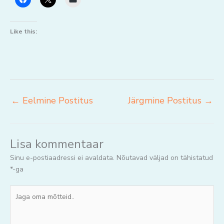
Like this:
←
Eelmine Postitus
Järgmine Postitus
→
Lisa kommentaar
Sinu e-postiaadressi ei avaldata.
Nõutavad väljad on tähistatud
*
-ga
Jaga
oma
mõtteid..