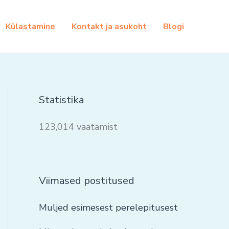
Külastamine
Kontakt ja asukoht
Blogi
Statistika
123,014 vaatamist
Viimased postitused
Muljed esimesest perelepitusest