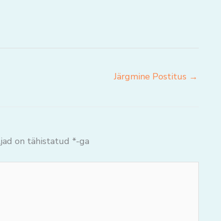
Järgmine Postitus
→
jad on tähistatud
*
-ga