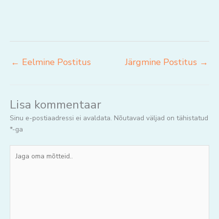
←
Eelmine Postitus
Järgmine Postitus
→
Lisa kommentaar
Sinu e-postiaadressi ei avaldata.
Nõutavad väljad on tähistatud
*
-ga
Jaga
oma
mõtteid..