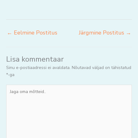
←
Eelmine Postitus
Järgmine Postitus
→
Lisa kommentaar
Sinu e-postiaadressi ei avaldata.
Nõutavad väljad on tähistatud
*
-ga
Jaga
oma
mõtteid..