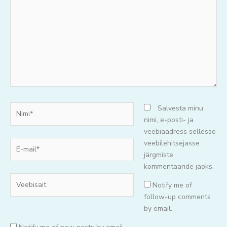
mõtteid..
Nimi*
Salvesta minu
nimi, e-posti- ja
veebiaadress sellesse
E-
veebilehitsejasse
mail*
järgmiste
kommentaaride jaoks.
Veebisait
Notify me of
follow-up comments
by email.