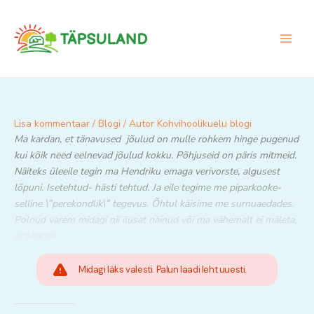
Skip
to
content
Lisa kommentaar
/
Blogi
/ Autor
Kohvihoolikuelu blogi
Ma kardan, et tänavused jõulud on mulle rohkem hinge pugenud
kui kõik need eelnevad jõulud kokku. Põhjuseid on päris mitmeid.
Näiteks üleeile tegin ma Hendriku emaga verivorste, algusest
lõpuni. Isetehtud- hästi tehtud. Ja eile tegime me piparkooke-
selline \”perekondlik\” tegevus. Õhtul käisime me surnuaedades.
Polnud varem midagi nii ilusat näinud või ma vähemalt ei mäleta,
et oleksin.
Midagi läks valesti. Palun laadi leht uuesti.