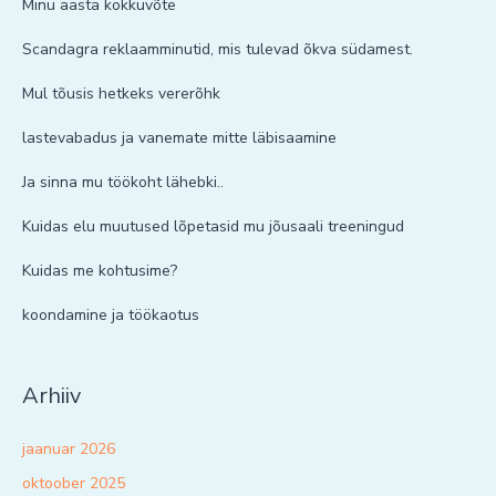
Minu aasta kokkuvõte
Scandagra reklaamminutid, mis tulevad õkva südamest.
Mul tõusis hetkeks vererõhk
lastevabadus ja vanemate mitte läbisaamine
Ja sinna mu töökoht lähebki..
Kuidas elu muutused lõpetasid mu jõusaali treeningud
Kuidas me kohtusime?
koondamine ja töökaotus
Arhiiv
jaanuar 2026
oktoober 2025