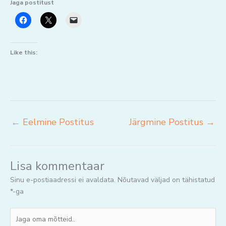
Jaga postitust
Like this:
←
Eelmine Postitus
Järgmine Postitus
→
Lisa kommentaar
Sinu e-postiaadressi ei avaldata.
Nõutavad väljad on tähistatud
*
-ga
Jaga
oma