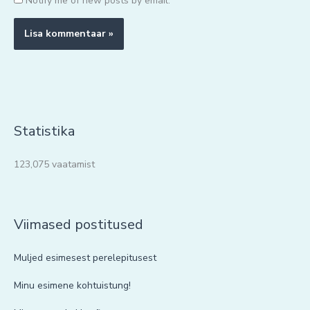
Notify me of new posts by email.
Statistika
123,075 vaatamist
Viimased postitused
Muljed esimesest perelepitusest
Minu esimene kohtuistung!