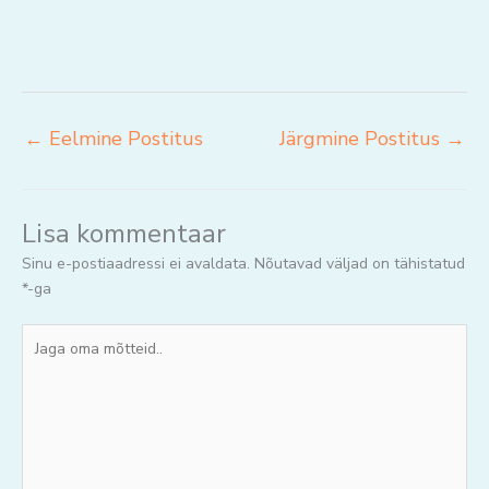
←
Eelmine Postitus
Järgmine Postitus
→
Lisa kommentaar
Sinu e-postiaadressi ei avaldata.
Nõutavad väljad on tähistatud
*
-ga
Jaga
oma
mõtteid..