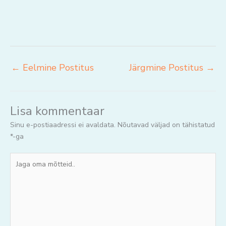
←
Eelmine Postitus
Järgmine Postitus
→
Lisa kommentaar
Sinu e-postiaadressi ei avaldata.
Nõutavad väljad on tähistatud
*
-ga
Jaga
oma
mõtteid..