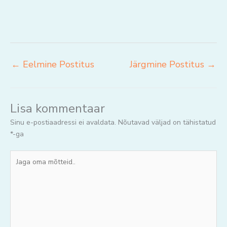
←
Eelmine Postitus
Järgmine Postitus
→
Lisa kommentaar
Sinu e-postiaadressi ei avaldata.
Nõutavad väljad on tähistatud
*
-ga
Jaga
oma
mõtteid..