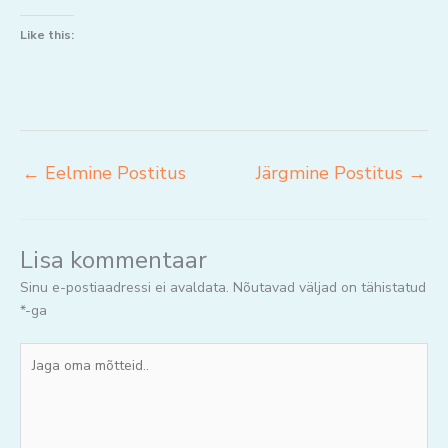
Like this:
←
Eelmine Postitus
Järgmine Postitus
→
Lisa kommentaar
Sinu e-postiaadressi ei avaldata.
Nõutavad väljad on tähistatud
*
-ga
Jaga
oma
mõtteid..