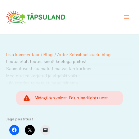
Skip
to
content
Lisa kommentaar
/
Blogi
/ Autor
Kohvihoolikuelu blogi
Lootusetult lootes sinult keelega paitust
Saamatusest saamatult ma vastan kui koer
Meeletused karjutud ja algabki vaikus
Julgustades teineteist, pead minema 
Midagi läks valesti. Palun laadi leht uuesti.
Jaga postitust