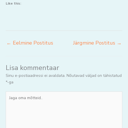
Like this:
←
Eelmine Postitus
Järgmine Postitus
→
Lisa kommentaar
Sinu e-postiaadressi ei avaldata.
Nõutavad väljad on tähistatud
*
-ga
Jaga
oma
mõtteid..