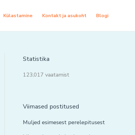
Külastamine
Kontakt ja asukoht
Blogi
Statistika
123,017 vaatamist
Viimased postitused
Muljed esimesest perelepitusest