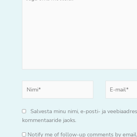
oma
mõtteid..
Nimi*
E-
mail*
Salvesta minu nimi, e-posti- ja veebiaadres
kommentaaride jaoks.
Notify me of follow-up comments by email