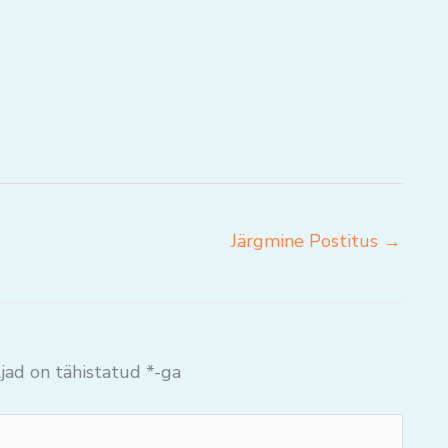
Järgmine Postitus
→
jad on tähistatud
*
-ga