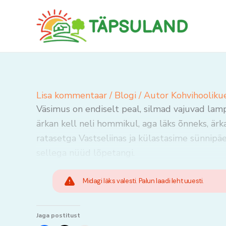
Skip
to
content
Lisa kommentaar
/
Blogi
/ Autor
Kohvihooliku
Väsimus on endiselt peal, silmad vajuvad lampi 
ärkan kell neli hommikul, aga läks õnneks, ärk
ratasetga Vastseliinas ja külastasime sünnipäe
sellega nüüd lõpetangi.
Midagi läks valesti. Palun laadi leht uuesti.
Jaga postitust