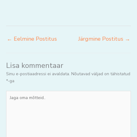
←
Eelmine Postitus
Järgmine Postitus
→
Lisa kommentaar
Sinu e-postiaadressi ei avaldata.
Nõutavad väljad on tähistatud
*
-ga
Jaga
oma
mõtteid..