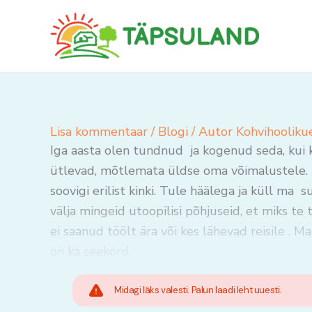
Skip
to
content
Lisa kommentaar
/
Blogi
/ Autor
Kohvihooliku
Iga aasta olen tundnud ja kogenud seda, kui k
ütlevad, mõtlemata üldse oma võimalustele. Mi
soovigi erilist kinki. Tule häälega ja küll ma 
välja mingeid utoopilisi põhjuseid, et miks te
ei saanud töölt ära või kes lähevad reisile . Ma
on ka seekord.
Midagi läks valesti. Palun laadi leht uuesti.