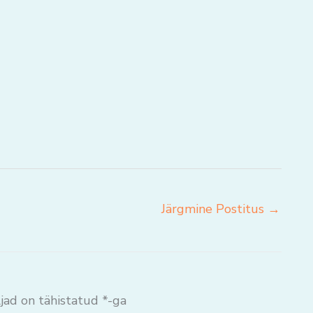
Järgmine Postitus
→
jad on tähistatud
*
-ga