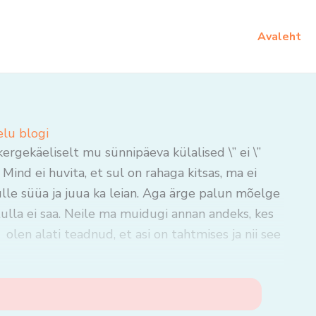
Avaleht
elu blogi
ergekäeliselt mu sünnipäeva külalised \” ei \”
nd ei huvita, et sul on rahaga kitsas, ma ei
sulle süüa ja juua ka leian. Aga ärge palun mõelge
 tulla ei saa. Neile ma muidugi annan andeks, kes
 olen alati teadnud, et asi on tahtmises ja nii see