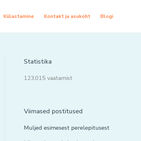
Külastamine
Kontakt ja asukoht
Blogi
Statistika
123,015 vaatamist
Viimased postitused
Muljed esimesest perelepitusest