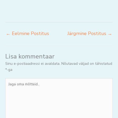
←
Eelmine Postitus
Järgmine Postitus
→
Lisa kommentaar
Sinu e-postiaadressi ei avaldata.
Nõutavad väljad on tähistatud
*
-ga
Jaga
oma
mõtteid..